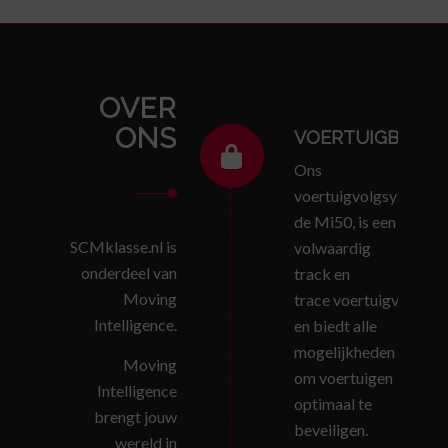
OVER
ONS
VOERTUIGBEVEIL
Ons
voertuigvolgsysteem,
de Mi50, is een
SCMklasse.nl is
volwaardig
onderdeel van
track en
Moving
trace voertuigvolgsy
Intelligence
.
en biedt alle
mogelijkheden
Moving
om voertuigen
Intelligence
optimaal te
brengt jouw
beveiligen.
wereld in