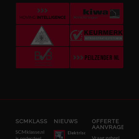
SCMKLASSE.NL
NIEUWS
OFFERTE
AANVRAGEN
SCMklasse.nl
Elektrisch
Vraag geheel
is onderdeel