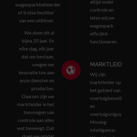
altijd onder
wagenparkbeheerder
controle en
of trotse bezitter
laten wij uw
van een oldtimer.
wagenpark
We doen dit al
efficiënt
bijna 20 jaar. En
functioneren.
elke dag, elk jaar
dat we bestaan,
MARKTLEIDER
voegen we
innovatie toe aan
Wij zijn
onze diensten en
marktleider op
producten.
het gebied van
Daarom zijn we
voertuigbeveiliging
marktleider in het
en
toevoegen van
voertuigvolgsystemen
controle aan alles
Moving
wat beweegt. Dat
Intelligence:
doen we omdat