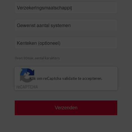
Insurance
CompanyName
Number
of
vehicles
*
License
plate
0 van 10 max. aantal karakters
CAPTCHA
Klik om reCaptcha validatie te accepteren.