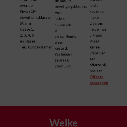
de basis 5
over de
juiste
beveiligingsklassen.
Kiwa SCM
keuze te
Voor
beveiligingsklassen
maken.
iedere
(Alarm
Daarom
klasse zijn
klasse 1,
helpen wij
er
2, 3, 4, 5
u graag.
verschillende
en Klasse
Vraag
eisen
Terugvindsystemen).
geheel
gesteld.
vrijblijven
Wij leggen
een
ze graag
offerte bij
voor u uit.
ons aan.
Offerte
aanvragen
Welke