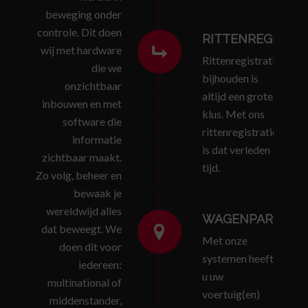
beweging onder
controle. Dit doen
RITTENREGISTRA
wij met hardware
Rittenregistratie
die we
bijhouden is
onzichtbaar
altijd een grote
inbouwen en met
klus. Met ons
software die
rittenregistratiesyste
informatie
is dat verleden
zichtbaar maakt.
tijd.
Zo volg, beheer en
bewaak je
wereldwijd alles
WAGENPARKBEH
dat beweegt. We
Met onze
doen dit voor
systemen heeft
iedereen:
u uw
multinational of
voertuig(en)
middenstander,