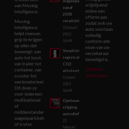
wagenpark
vrijblijvend
van Moving
vanaf
online een
Intelligence.
2030
offerte aan
verplicht
Moving
zodat ook uw
Intelligence
13 maart
auto voortaan
helpt mensen
2023 -
volledig
grip te krijgen
conform alle
16:44
op alles dat
eisen van uw
Verplichte
beweegt: van
verzekeraar
auto tot boot,
registratie
beveiligd is.
van trailer tot
CO2
Offerte
container, van
uitstoot
aanvragen
scooter tot
1 maart
werkmaterieel.
2023 -
Dit doen ze
16:44
voor iedereen:
multinational
Opnieuw
of
stijging
middenstander,
autodiefstallen
wagenparkbeheerder
22
of trotse
februari