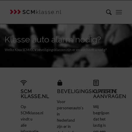
Klasse auto alarm nodig?
Welke Kiwa SCM/CCV beveiligingsklassen zijn er en wat heeft u nodig?
SCM
BEVELIGINGSKLASSEN
OFFERTE
KLASSE.NL
AANVRAGEN
Voor
Op
Wij
personenauto’s
SCMklasse.nl
begrijpen
in
vindt u
dat het
Nederland
alle
lastig is
zijn er in
informatie
om een