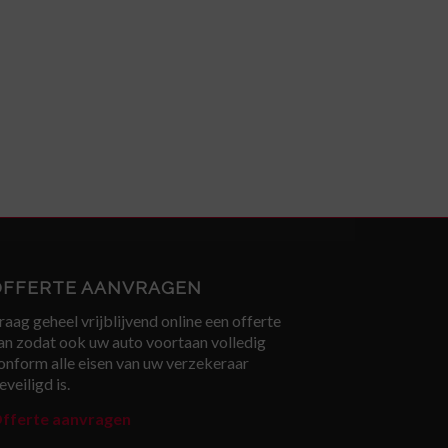
OFFERTE AANVRAGEN
raag geheel vrijblijvend online een offerte
an zodat ook uw auto voortaan volledig
onform alle eisen van uw verzekeraar
eveiligd is.
fferte aanvragen