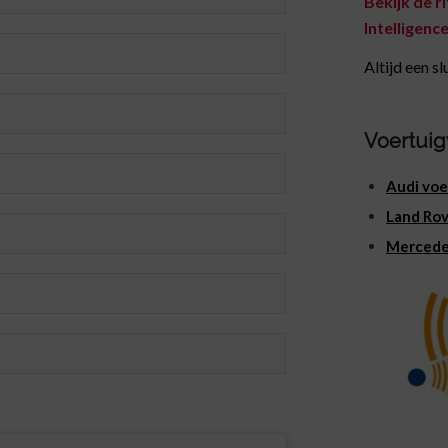
Bekijk de r
Intelligence
Altijd een sl
Voertuig
Audi vo
Land Rov
Merced