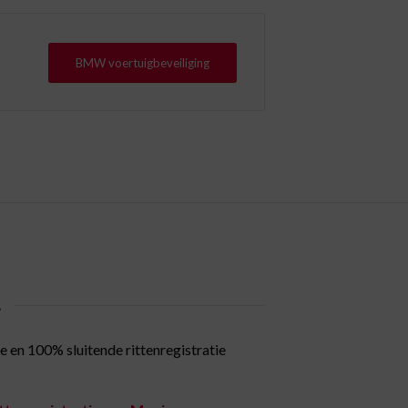
BMW voertuigbeveiliging
…
 en 100% sluitende rittenregistratie