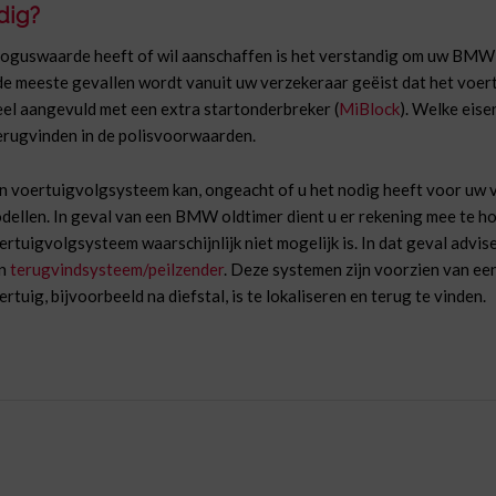
dig?
oguswaarde heeft of wil aanschaffen is het verstandig om uw BMW 
 de meeste gevallen wordt vanuit uw verzekeraar geëist dat het voe
eel aangevuld met een extra startonderbreker (
MiBlock
). Welke eise
terugvinden in de polisvoorwaarden.
n voertuigvolgsysteem kan, ongeacht of u het nodig heeft voor uw 
dellen. In geval van een BMW oldtimer dient u er rekening mee te h
ertuigvolgsysteem waarschijnlijk niet mogelijk is. In dat geval advis
n
terugvindsysteem/peilzender
. Deze systemen zijn voorzien van ee
ertuig, bijvoorbeeld na diefstal, is te lokaliseren en terug te vinden.