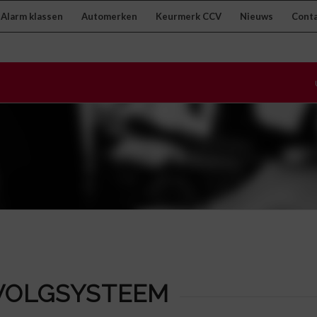
Alarm klassen
Automerken
Keurmerk CCV
Nieuws
Cont
VOLGSYSTEEM