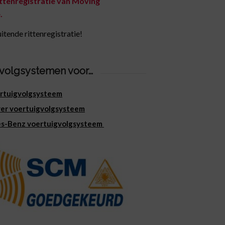
ittenregistratie van Moving
.
uitende rittenregistratie!
volgsystemen voor…
ertuigvolgsysteem
er voertuigvolgsysteem
es-Benz
voertuigvolgsysteem