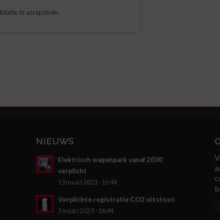
idatie te accepteren.
NIEUWS
V
Elektrisch wagenpark vanaf 2030
a
verplicht
c
13 maart 2023 - 16:44
b
Verplichte registratie CO2 uitstoot
O
1 maart 2023 - 16:44