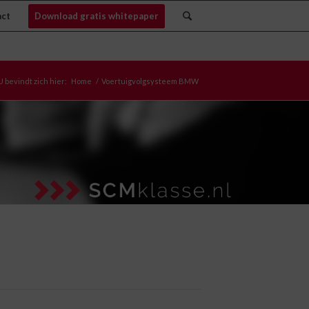
act
Download gratis whitepaper
U bevindt zich hier:
Home
/
Voertuigvolgsysteem BMW