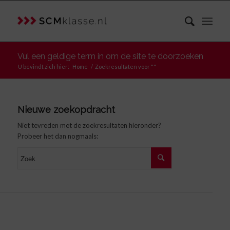
Vul een geldige term in om de site te doorzoeken
U bevindt zich hier:
Home
/
Zoekresultaten voor ""
Nieuwe zoekopdracht
Niet tevreden met de zoekresultaten hieronder?
Probeer het dan nogmaals: