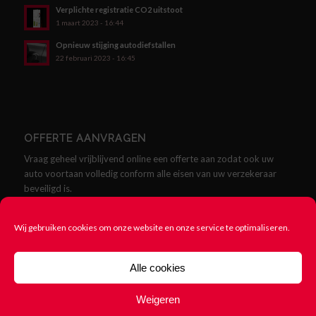
Verplichte registratie CO2 uitstoot
1 maart 2023 - 16:44
Opnieuw stijging autodiefstallen
22 februari 2023 - 16:45
OFFERTE AANVRAGEN
Vraag geheel vrijblijvend online een offerte aan zodat ook uw
auto voortaan volledig conform alle eisen van uw verzekeraar
beveiligd is.
Offerte aanvragen
Wij gebruiken cookies om onze website en onze service te optimaliseren.
Alle cookies
Weigeren
© Copyright - SCMklasse.nl - Alles over SCM Klasse Alarmen -
Cookie
beleid
-
Rittenregistratie nodig? 123Rittenregistratie.nl