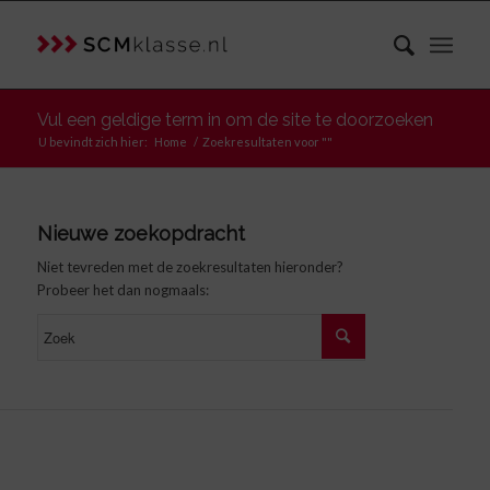
Vul een geldige term in om de site te doorzoeken
U bevindt zich hier:
Home
/
Zoekresultaten voor ""
Nieuwe zoekopdracht
Niet tevreden met de zoekresultaten hieronder?
Probeer het dan nogmaals: