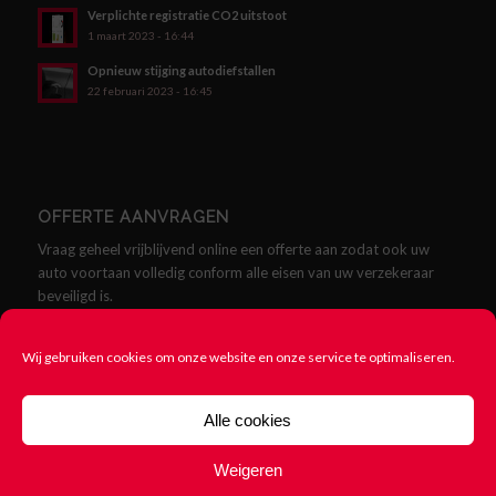
Verplichte registratie CO2 uitstoot
1 maart 2023 - 16:44
Opnieuw stijging autodiefstallen
22 februari 2023 - 16:45
OFFERTE AANVRAGEN
Vraag geheel vrijblijvend online een offerte aan zodat ook uw
auto voortaan volledig conform alle eisen van uw verzekeraar
beveiligd is.
Offerte aanvragen
Wij gebruiken cookies om onze website en onze service te optimaliseren.
Alle cookies
Weigeren
© Copyright - SCMklasse.nl - Alles over SCM Klasse Alarmen -
Cookie
beleid
-
Rittenregistratie nodig? 123Rittenregistratie.nl