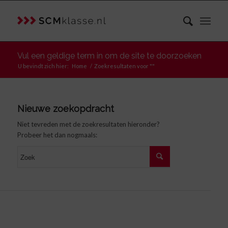
Vul een geldige term in om de site te doorzoeken
U bevindt zich hier:
Home
/
Zoekresultaten voor ""
Nieuwe zoekopdracht
Niet tevreden met de zoekresultaten hieronder?
Probeer het dan nogmaals: