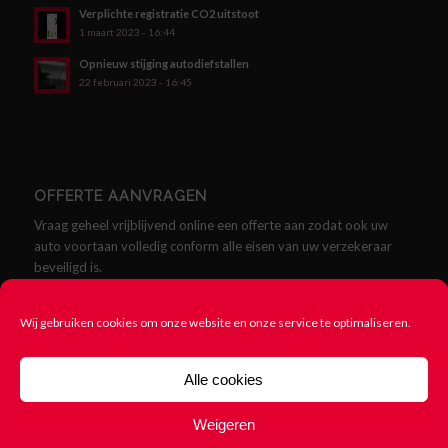
Verplichte registratie CO2 uitstoot
1 maart 2023 - 16:44
Opnieuw stijging autodiefstallen
22 februari 2023 - 16:45
OFFERTE AANVRAGEN
Vraag geheel vrijblijvend online een offerte aan zodat ook uw
auto voortaan volledig conform alle eisen van uw verzekeraar
beveiligd is.
Offerte aanvragen
Wij gebruiken cookies om onze website en onze service te optimaliseren.
Alle cookies
Weigeren
© Copyright - SCMklasse.nl - Alles over SCM Klasse Alarmen -
Cookie
beleid
-
Rittenregistratie nodig? 123Rittenregistratie.nl