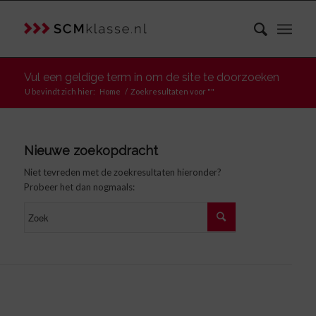
Vul een geldige term in om de site te doorzoeken
U bevindt zich hier:
Home
/
Zoekresultaten voor ""
Nieuwe zoekopdracht
Niet tevreden met de zoekresultaten hieronder?
Probeer het dan nogmaals: