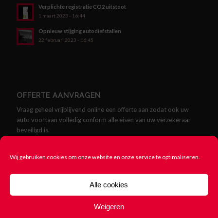
Verplichte registratie CO2 uitstoot
1 maart 2023 - 16:44
Opnieuw stijging autodiefstallen
22 februari 2023 - 16:45
OFFERTE AANVRAGEN
Vraag geheel vrijblijvend online een offerte aan zodat ook uw
auto voortaan volledig conform alle eisen van uw verzekeraar
beveiligd is.
Offerte aanvragen
Wij gebruiken cookies om onze website en onze service te optimaliseren.
Alle cookies
Weigeren
© Copyright - SCMklasse.nl - Alles over SCM Klasse Alarmen -
Cookie
beleid
-
Rittenregistratie nodig? 123Rittenregistratie.nl