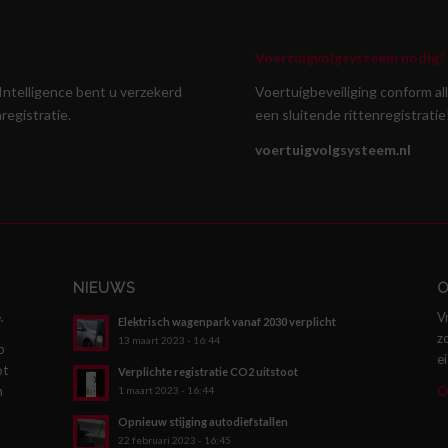
Voertuigvolgsysteem nodig?
Intelligence bent u verzekerd
Voertuigbeveiliging conform a
egistratie.
een sluitende rittenregistratie
voertuigvolgsysteem.nl
NIEUWS
O
.
V
Elektrisch wagenpark vanaf 2030 verplicht
z
13 maart 2023 - 16:44
p
e
ot
Verplichte registratie CO2 uitstoot
n
O
1 maart 2023 - 16:44
Opnieuw stijging autodiefstallen
22 februari 2023 - 16:45