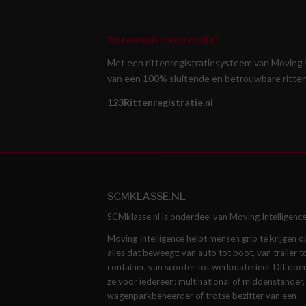
Rittenregistratie nodig?
Met een rittenregistratiesysteem van Moving 
van een 100% sluitende en betrouwbare rittenr
123Rittenregistratie.nl
SCMKLASSE.NL
SCMklasse.nl is onderdeel van Moving Intelligence
Moving Intelligence helpt mensen grip te krijgen o
alles dat beweegt: van auto tot boot, van trailer t
container, van scooter tot werkmaterieel. Dit doe
ze voor iedereen: multinational of middenstander,
wagenparkbeheerder of trotse bezitter van een