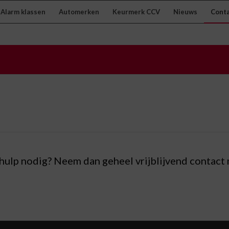
Alarm klassen
Automerken
Keurmerk CCV
Nieuws
Cont
hulp nodig? Neem dan geheel vrijblijvend contact 