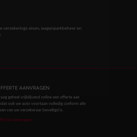
lle verzekerings eisen, wagenparkbeheer en
!
FFERTE AANVRAGEN
raag geheel vrijblijvend online een offerte aan
odat ook uw auto voortaan volledig conform alle
isen van uw verzekeraar beveiligd is.
fferte aanvragen