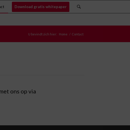
act
Download gratis whitepaper
U bevindt zich hier:
Home
/
Contact
met ons op via